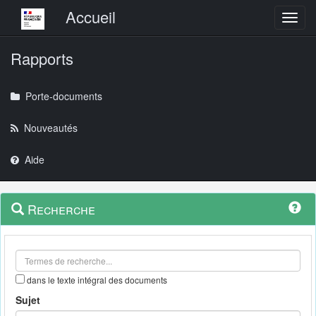
Menu principal
Accueil
Toggl
Rapports
Porte-documents
Nouveautés
Aide
Menu
Navigation
Recherche
contextuel
et
outils
annexes
dans le texte intégral des documents
Sujet