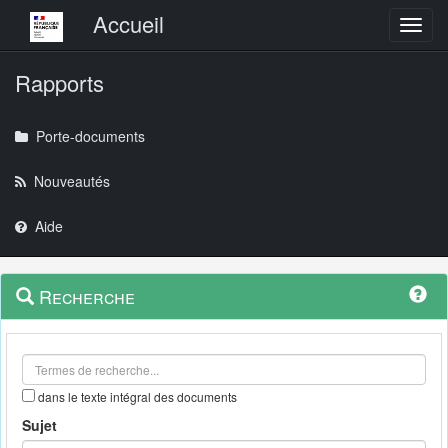
Menu principal
Accueil
Toggl
Rapports
Porte-documents
Nouveautés
Aide
Menu
Navigation
Recherche
contextuel
et
outils
annexes
dans le texte intégral des documents
Sujet