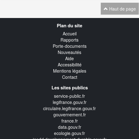
Haut de page
Navigation
Plan du site
transverse
Accueil
Rapports
Porte-documents
Nouveautés
Aide
Accessibilité
Mentions légales
Contact
Les sites publics
service-public.fr
legifrance.gouv.fr
circulaire.legifrance.gouv.fr
gouvernement.fr
france.fr
data.gouv.fr
ecologie.gouv.fr