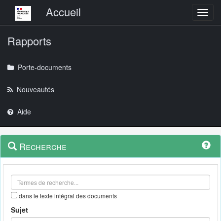
Menu principal
Accueil
Toggl
Rapports
Porte-documents
Nouveautés
Aide
Menu
Navigation
Recherche
contextuel
et
outils
annexes
dans le texte intégral des documents
Sujet