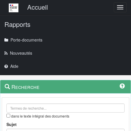
Menu principal
Accueil
Toggl
Rapports
Porte-documents
Nouveautés
Aide
Menu
Navigation
Recherche
contextuel
et
outils
annexes
dans le texte intégral des documents
Sujet