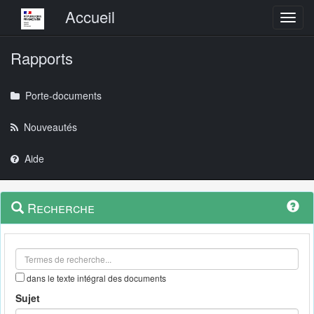
Menu principal
Accueil
Toggl
Rapports
Porte-documents
Nouveautés
Aide
Menu
Navigation
Recherche
contextuel
et
outils
annexes
dans le texte intégral des documents
Sujet