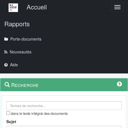
Menu principal
Accueil
Toggl
Rapports
Porte-documents
Nouveautés
Aide
Menu
Navigation
Recherche
contextuel
et
outils
annexes
dans le texte intégral des documents
Sujet