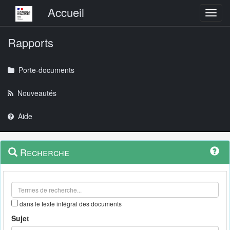
Menu principal
Accueil
Toggl
Rapports
Porte-documents
Nouveautés
Aide
Menu
Navigation
Recherche
contextuel
et
outils
annexes
dans le texte intégral des documents
Sujet