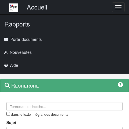
Menu principal
Accueil
Toggl
Rapports
Porte-documents
Nouveautés
Aide
Menu
Navigation
Recherche
contextuel
et
outils
annexes
dans le texte intégral des documents
Sujet