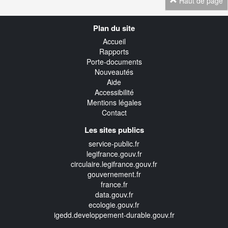
Haut de page
Navigation
Plan du site
transverse
Accueil
Rapports
Porte-documents
Nouveautés
Aide
Accessibilité
Mentions légales
Contact
Les sites publics
service-public.fr
legifrance.gouv.fr
circulaire.legifrance.gouv.fr
gouvernement.fr
france.fr
data.gouv.fr
ecologie.gouv.fr
igedd.developpement-durable.gouv.fr