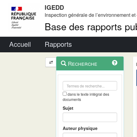
IGEDD
Inspection générale de l’environnement e
Base des rapports pub
Menu principal
Accueil
Rapports
Menu
Navigation
Recherche
contextuel
et
outils
annexes
dans le texte intégral des
documents
Sujet
Auteur physique