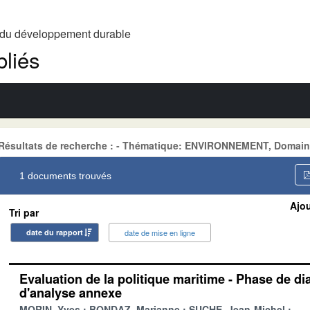
t du développement durable
liés
Résultats de recherche : - Thématique: ENVIRONNEMENT, Domain
1 documents trouvés
Ajou
Tri par
date du rapport
date de mise en ligne
Evaluation de la politique maritime - Phase de di
d'analyse annexe
MORIN, Yves
BONDAZ, Marianne
SUCHE, Jean-Michel