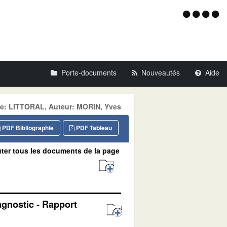
Menu
d'acce
Porte-documents
Nouveautés
Aide
e: LITTORAL, Auteur: MORIN, Yves
PDF Bibliographie
PDF Tableau
ter tous les documents de la page
agnostic - Rapport