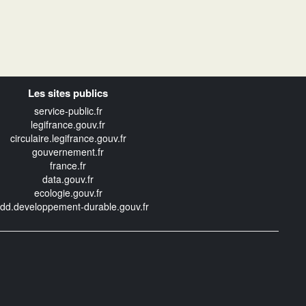
Les sites publics
service-public.fr
legifrance.gouv.fr
circulaire.legifrance.gouv.fr
gouvernement.fr
france.fr
data.gouv.fr
ecologie.gouv.fr
edd.developpement-durable.gouv.fr