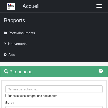
Menu principal
Accueil
Toggl
Rapports
Porte-documents
Nouveautés
Aide
Menu
Navigation
Recherche
contextuel
et
outils
annexes
dans le texte intégral des documents
Sujet