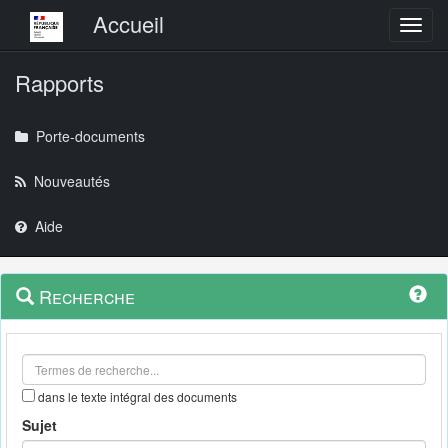
Menu principal
Accueil
Toggl
Rapports
Porte-documents
Nouveautés
Aide
Menu
Navigation
Recherche
contextuel
et
outils
annexes
dans le texte intégral des documents
Sujet