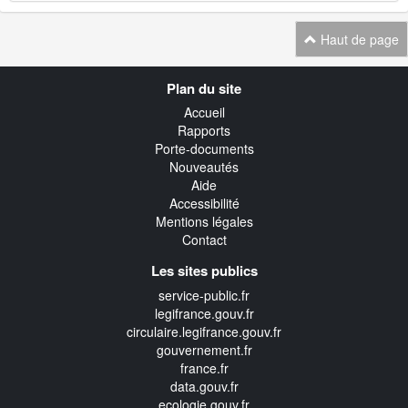
Haut de page
Navigation
Plan du site
transverse
Accueil
Rapports
Porte-documents
Nouveautés
Aide
Accessibilité
Mentions légales
Contact
Les sites publics
service-public.fr
legifrance.gouv.fr
circulaire.legifrance.gouv.fr
gouvernement.fr
france.fr
data.gouv.fr
ecologie.gouv.fr