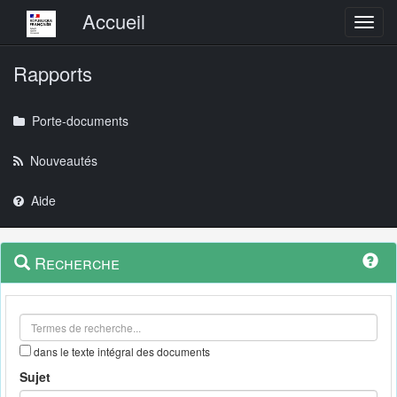
Menu principal
Accueil
Toggl
Rapports
Porte-documents
Nouveautés
Aide
Menu
Navigation
Recherche
contextuel
et
outils
annexes
dans le texte intégral des documents
Sujet