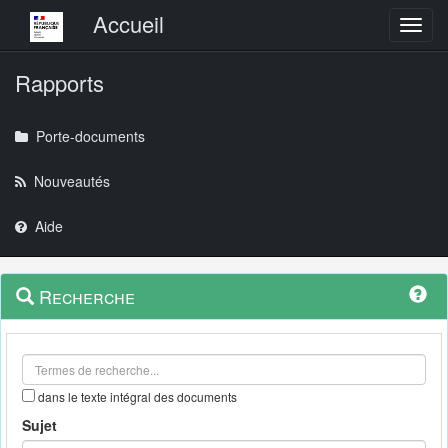
Menu principal
Accueil
Toggl
Rapports
Porte-documents
Nouveautés
Aide
Menu
Navigation
Recherche
contextuel
et
outils
annexes
dans le texte intégral des documents
Sujet