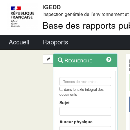
IGEDD
Inspection générale de l’environnement e
Base des rapports pub
Menu principal
Accueil
Rapports
Menu
Navigation
Recherche
contextuel
et
outils
annexes
dans le texte intégral des
documents
Sujet
Auteur physique