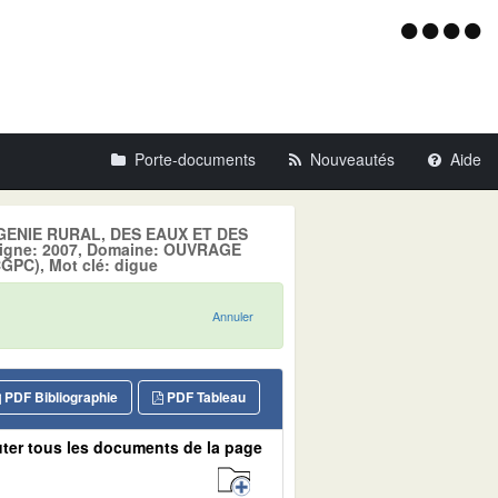
Menu
d'acce
Porte-documents
Nouveautés
Aide
U GENIE RURAL, DES EAUX ET DES
ligne: 2007, Domaine: OUVRAGE
PC), Mot clé: digue
Annuler
PDF Bibliographie
PDF Tableau
ter tous les documents de la page