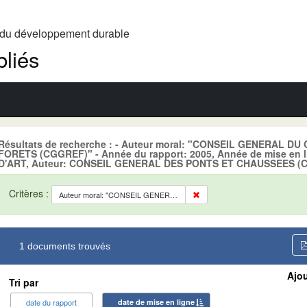
t du développement durable
liés
Résultats de recherche : - Auteur moral: "CONSEIL GENERAL D
FORETS (CGGREF)" - Année du rapport: 2005, Année de mise en 
D'ART, Auteur: CONSEIL GENERAL DES PONTS ET CHAUSSEES (CG
Critères :
Auteur moral: "CONSEIL GENERAL DU GENIE RURAL, DES EAUX ET DES FORETS (CGGREF)"
1 documents trouvés
Ajou
Tri par
date du rapport
date de mise en ligne