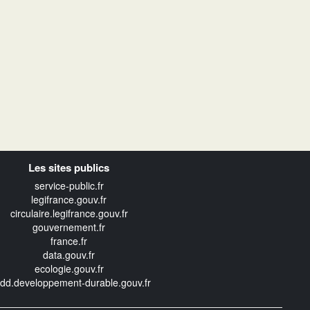
Les sites publics
service-public.fr
legifrance.gouv.fr
circulaire.legifrance.gouv.fr
gouvernement.fr
france.fr
data.gouv.fr
ecologie.gouv.fr
edd.developpement-durable.gouv.fr