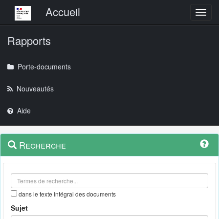
Menu principal
Accueil
Toggl
Rapports
Porte-documents
Nouveautés
Aide
Menu
Navigation
Recherche
contextuel
et
outils
annexes
dans le texte intégral des documents
Sujet