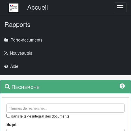
Menu principal
Accueil
Toggl
Rapports
Porte-documents
Nouveautés
Aide
Menu
Navigation
Recherche
contextuel
et
outils
annexes
dans le texte intégral des documents
Sujet