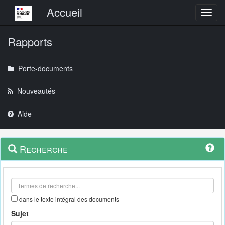
Menu principal
Accueil
Toggl
Rapports
Porte-documents
Nouveautés
Aide
Menu
Navigation
Recherche
contextuel
et
outils
annexes
dans le texte intégral des documents
Sujet