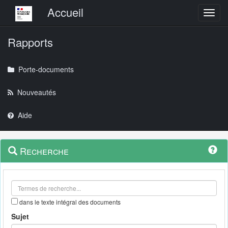
Menu principal
Accueil
Toggl
Rapports
Porte-documents
Nouveautés
Aide
Menu
Navigation
Recherche
contextuel
et
outils
annexes
dans le texte intégral des documents
Sujet