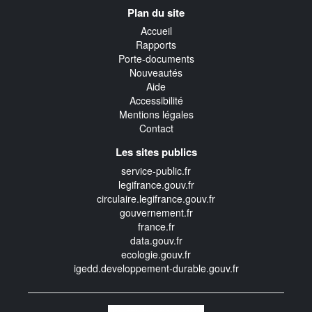
Navigation
Plan du site
transverse
Accueil
Rapports
Porte-documents
Nouveautés
Aide
Accessibilité
Mentions légales
Contact
Les sites publics
service-public.fr
legifrance.gouv.fr
circulaire.legifrance.gouv.fr
gouvernement.fr
france.fr
data.gouv.fr
ecologie.gouv.fr
igedd.developpement-durable.gouv.fr