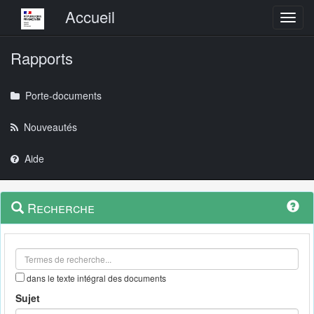
Menu principal
Accueil
Toggl
Rapports
Porte-documents
Nouveautés
Aide
Menu
Navigation
Recherche
contextuel
et
outils
annexes
dans le texte intégral des documents
Sujet