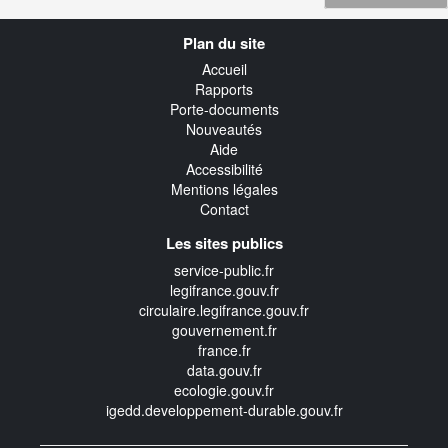
Navigation
Plan du site
transverse
Accueil
Rapports
Porte-documents
Nouveautés
Aide
Accessibilité
Mentions légales
Contact
Les sites publics
service-public.fr
legifrance.gouv.fr
circulaire.legifrance.gouv.fr
gouvernement.fr
france.fr
data.gouv.fr
ecologie.gouv.fr
igedd.developpement-durable.gouv.fr