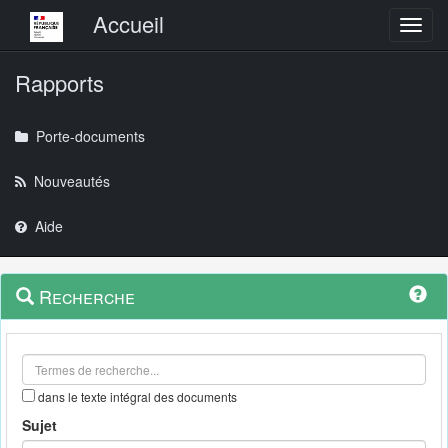
Menu principal
Accueil
Toggl
Rapports
Porte-documents
Nouveautés
Aide
Menu
Navigation
Recherche
contextuel
et
outils
annexes
dans le texte intégral des documents
Sujet