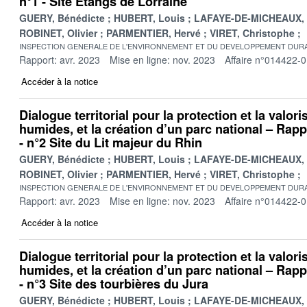
n°1 - Site Etangs de Lorraine
GUERY, Bénédicte
HUBERT, Louis
LAFAYE-DE-MICHEAUX, 
ROBINET, Olivier
PARMENTIER, Hervé
VIRET, Christophe
INSPECTION GENERALE DE L'ENVIRONNEMENT ET DU DEVELOPPEMENT DURA
Rapport: avr. 2023
Mise en ligne: nov. 2023
Affaire n°014422-
Accéder à la notice
Dialogue territorial pour la protection et la valor
humides, et la création d’un parc national – Rappo
- n°2 Site du Lit majeur du Rhin
GUERY, Bénédicte
HUBERT, Louis
LAFAYE-DE-MICHEAUX, 
ROBINET, Olivier
PARMENTIER, Hervé
VIRET, Christophe
INSPECTION GENERALE DE L'ENVIRONNEMENT ET DU DEVELOPPEMENT DURA
Rapport: avr. 2023
Mise en ligne: nov. 2023
Affaire n°014422-
Accéder à la notice
Dialogue territorial pour la protection et la valor
humides, et la création d’un parc national – Rappo
- n°3 Site des tourbières du Jura
GUERY, Bénédicte
HUBERT, Louis
LAFAYE-DE-MICHEAUX, 