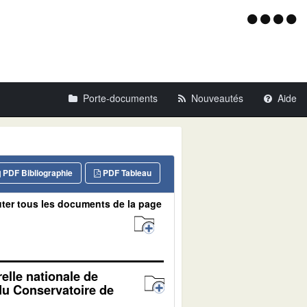
Menu
d'acce
Porte-documents
Nouveautés
Aide
PDF Bibliographie
PDF Tableau
ter tous les documents de la page
elle nationale de
 du Conservatoire de