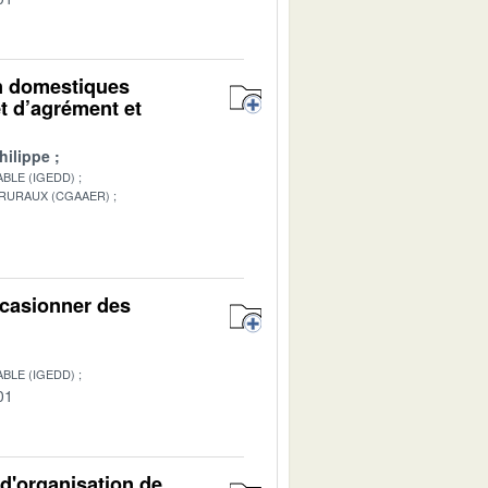
on domestiques
t d’agrément et
hilippe
BLE (IGEDD)
 RURAUX (CGAAER)
1
ccasionner des
BLE (IGEDD)
01
d'organisation de