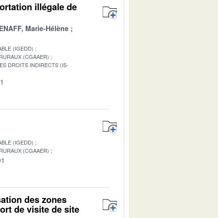
ortation illégale de
ENAFF, Marie-Hélène
BLE (IGEDD)
 RURAUX (CGAAER)
S DROITS INDIRECTS (IS-
01
BLE (IGEDD)
 RURAUX (CGAAER)
01
isation des zones
rt de visite de site