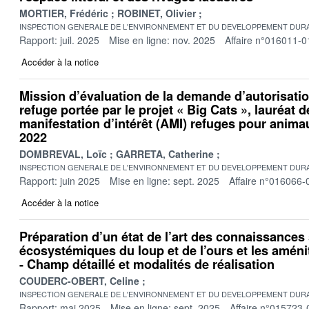
MORTIER, Frédéric
ROBINET, Olivier
INSPECTION GENERALE DE L'ENVIRONNEMENT ET DU DEVELOPPEMENT DURA
Rapport: juil. 2025
Mise en ligne: nov. 2025
Affaire n°016011-0
Accéder à la notice
Mission d’évaluation de la demande d’autorisati
refuge portée par le projet « Big Cats », lauréat d
manifestation d’intérêt (AMI) refuges pour anima
2022
DOMBREVAL, Loïc
GARRETA, Catherine
INSPECTION GENERALE DE L'ENVIRONNEMENT ET DU DEVELOPPEMENT DURA
Rapport: juin 2025
Mise en ligne: sept. 2025
Affaire n°016066-
Accéder à la notice
Préparation d’un état de l’art des connaissances 
écosystémiques du loup et de l’ours et les amén
- Champ détaillé et modalités de réalisation
COUDERC-OBERT, Celine
INSPECTION GENERALE DE L'ENVIRONNEMENT ET DU DEVELOPPEMENT DURA
Rapport: mai 2025
Mise en ligne: sept. 2025
Affaire n°015723-