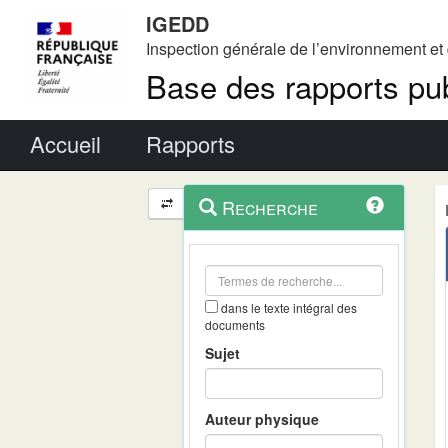
IGEDD
Inspection générale de l’environnement e
Base des rapports pub
Menu principal
Accueil
Rapports
Menu
Navigation
Recherche
contextuel
et
outils
annexes
dans le texte intégral des
documents
Sujet
Auteur physique