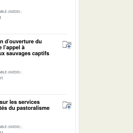
BLE (IGEDD)
1
on d’ouverture du
e l’appel à
ux sauvages captifs
BLE (IGEDD)
01
sur les services
ités du pastoralisme
BLE (IGEDD)
01