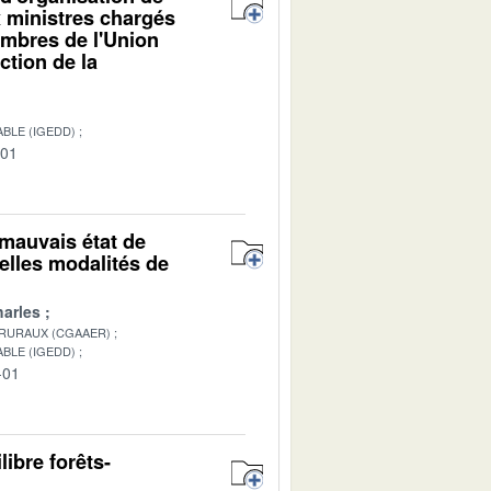
x ministres chargés
embres de l'Union
ction de la
BLE (IGEDD)
-01
mauvais état de
elles modalités de
arles
 RURAUX (CGAAER)
BLE (IGEDD)
-01
ibre forêts-