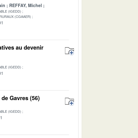
ain
REFFAY, Michel
BLE (IGEDD)
 RURAUX (CGAAER)
01
atives au devenir
BLE (IGEDD)
01
s de Gavres (56)
BLE (IGEDD)
01