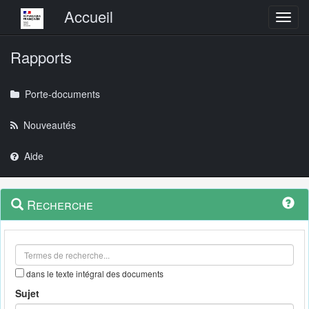
Menu principal
Accueil
Toggl
Rapports
Porte-documents
Nouveautés
Aide
Menu
Navigation
Recherche
contextuel
et
outils
annexes
dans le texte intégral des documents
Sujet