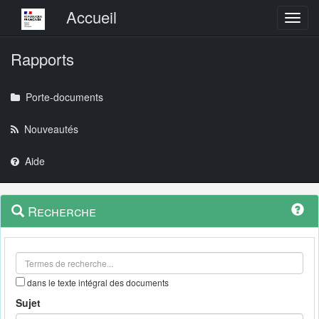
Menu principal
Accueil
Toggl
Rapports
Porte-documents
Nouveautés
Aide
Menu
Navigation
Recherche
contextuel
et
outils
annexes
dans le texte intégral des documents
Sujet