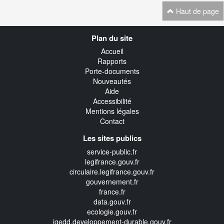
Haut de page
Navigation
Plan du site
transverse
Accueil
Rapports
Porte-documents
Nouveautés
Aide
Accessibilité
Mentions légales
Contact
Les sites publics
service-public.fr
legifrance.gouv.fr
circulaire.legifrance.gouv.fr
gouvernement.fr
france.fr
data.gouv.fr
ecologie.gouv.fr
igedd.developpement-durable.gouv.fr