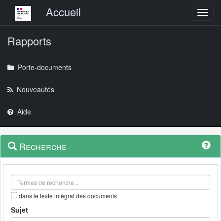
Menu principal
Accueil
Toggl
Rapports
Porte-documents
Nouveautés
Aide
Menu
Navigation
Recherche
contextuel
et
outils
annexes
dans le texte intégral des documents
Sujet