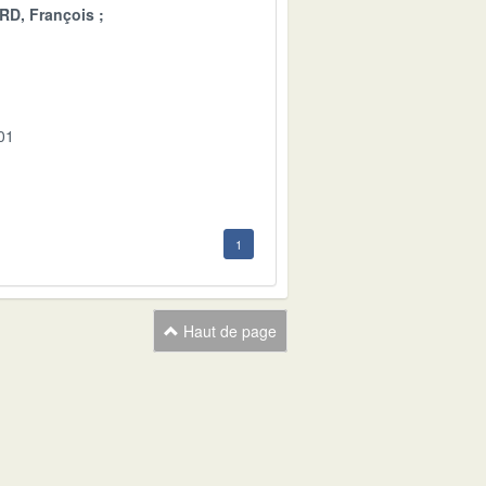
D, François
01
1
Haut de page