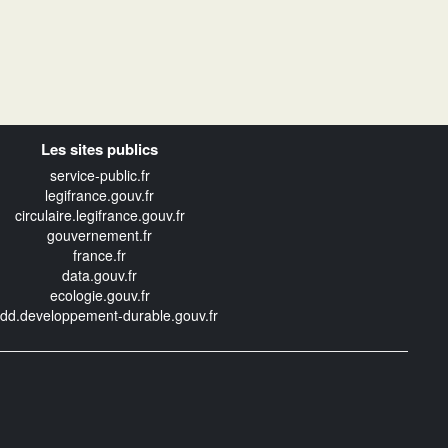
Les sites publics
service-public.fr
legifrance.gouv.fr
circulaire.legifrance.gouv.fr
gouvernement.fr
france.fr
data.gouv.fr
ecologie.gouv.fr
edd.developpement-durable.gouv.fr