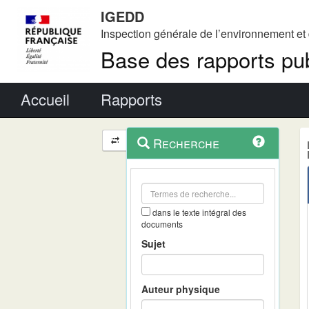
IGEDD
Inspection générale de l’environnement e
Base des rapports pub
Menu principal
Accueil
Rapports
Menu
Navigation
Recherche
contextuel
et
outils
annexes
dans le texte intégral des
documents
Sujet
Auteur physique