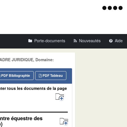
Menu
d'acce
Porte-documents
Nouveautés
Aide
: CADRE JURIDIQUE, Domaine:
PDF Bibliographie
PDF Tableau
ter tous les documents de la page
entre équestre des
)