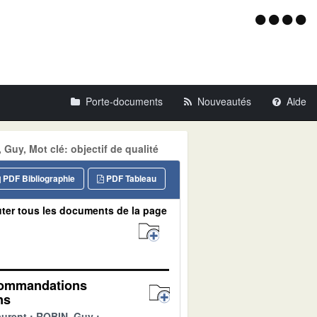
Menu
d'acce
Porte-documents
Nouveautés
Aide
Guy, Mot clé: objectif de qualité
PDF Bibliographie
PDF Tableau
ter tous les documents de la page
recommandations
ns
urent
ROBIN, Guy