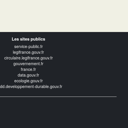
Les sites publics
service-public.fr
legifrance.gouv.fr
circulaire.legifrance.gouv.fr
gouvernement.fr
france.fr
data.gouv.fr
ecologie.gouv.fr
edd.developpement-durable.gouv.fr