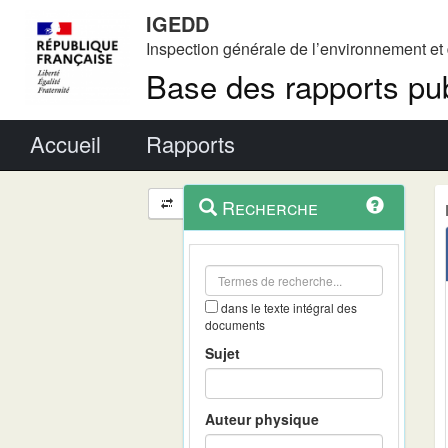
IGEDD
Inspection générale de l’environnement e
Base des rapports pub
Menu principal
Accueil
Rapports
Menu
Navigation
Recherche
contextuel
et
outils
annexes
dans le texte intégral des
documents
Sujet
Auteur physique