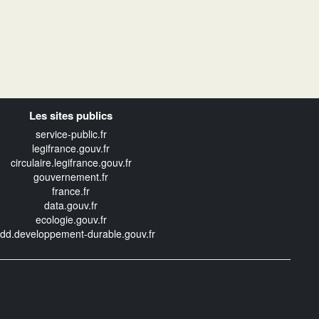
Les sites publics
service-public.fr
legifrance.gouv.fr
circulaire.legifrance.gouv.fr
gouvernement.fr
france.fr
data.gouv.fr
ecologie.gouv.fr
edd.developpement-durable.gouv.fr