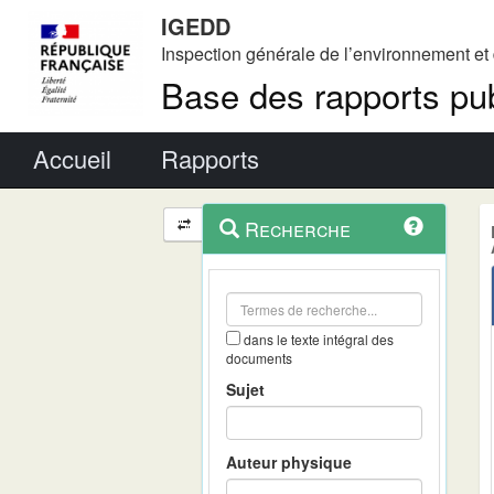
IGEDD
Inspection générale de l’environnement e
Base des rapports pub
Menu principal
Accueil
Rapports
Menu
Navigation
Recherche
contextuel
et
outils
annexes
dans le texte intégral des
documents
Sujet
Auteur physique