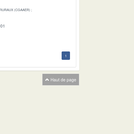
 RURAUX (CGAAER)
-01
1
Haut de page