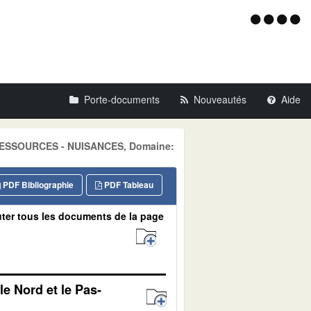
Menu
d'acce
Porte-documents
Nouveautés
Aide
: RESSOURCES - NUISANCES, Domaine:
PDF Bibliographie
PDF Tableau
ter tous les documents de la page
e Nord et le Pas-