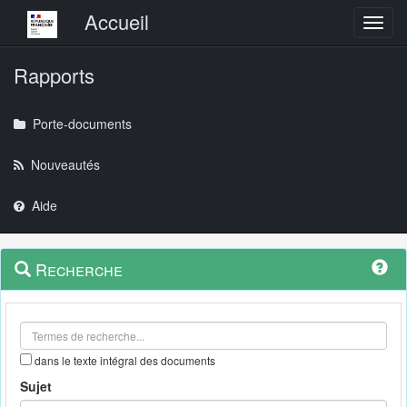
Menu principal
Accueil
Toggl
Rapports
Porte-documents
Nouveautés
Aide
Menu
Navigation
Recherche
contextuel
et
outils
annexes
dans le texte intégral des documents
Sujet