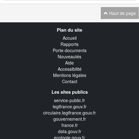
Haut de page
Navigation
Plan du site
transverse
Accueil
Rapports
Porte-documents
Nouveautés
Aide
Accessibilité
Mentions légales
Contact
Les sites publics
service-public.fr
legifrance.gouv.fr
circulaire.legifrance.gouv.fr
gouvernement.fr
france.fr
data.gouv.fr
ecologie.gouv.fr