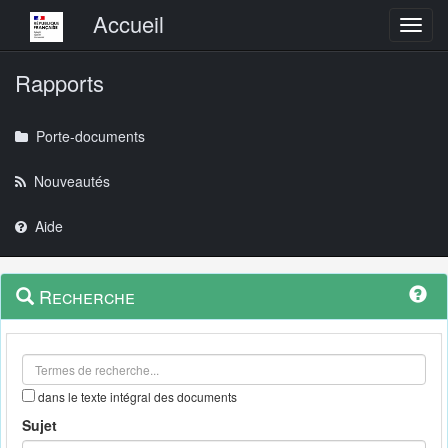
Menu principal
Accueil
Toggl
Rapports
Porte-documents
Nouveautés
Aide
Menu
Navigation
Recherche
contextuel
et
outils
annexes
dans le texte intégral des documents
Sujet