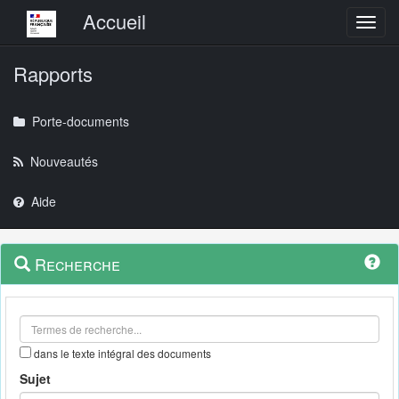
Menu principal
Accueil
Toggl
Rapports
Porte-documents
Nouveautés
Aide
Menu
Navigation
Recherche
contextuel
et
outils
annexes
dans le texte intégral des documents
Sujet