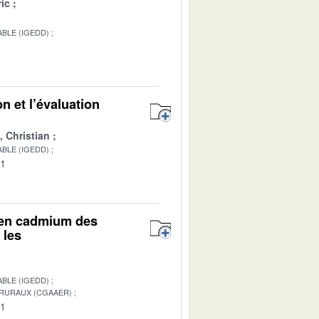
ic
BLE (IGEDD)
n et l’évaluation
Christian
BLE (IGEDD)
01
r en cadmium des
 les
BLE (IGEDD)
 RURAUX (CGAAER)
01