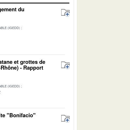
agement du
BLE (IGEDD)
atane et grottes de
Rhône) - Rapport
BLE (IGEDD)
2
ite "Bonifacio"