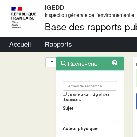
IGEDD
Inspection générale de l’environnement e
Base des rapports pub
Menu principal
Accueil
Rapports
Menu
Navigation
Recherche
contextuel
et
outils
annexes
dans le texte intégral des
documents
Sujet
Auteur physique