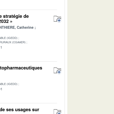
e stratégie de
 2032 »
THIERE, Catherine
BLE (IGEDD)
 RURAUX (CGAAER)
01
hytopharmaceutiques
BLE (IGEDD)
01
de ses usages sur