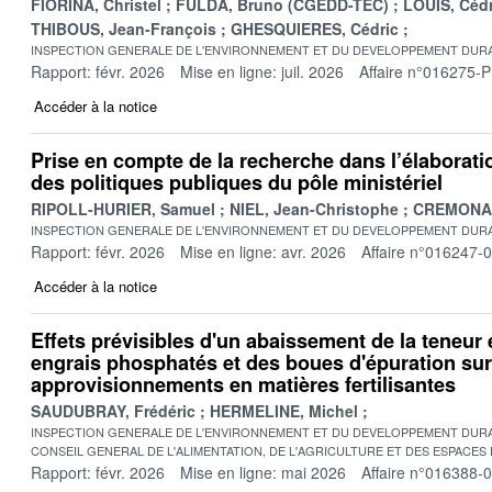
FIORINA, Christel
FULDA, Bruno (CGEDD-TEC)
LOUIS, Cédr
THIBOUS, Jean-François
GHESQUIERES, Cédric
INSPECTION GENERALE DE L'ENVIRONNEMENT ET DU DEVELOPPEMENT DURA
Rapport: févr. 2026
Mise en ligne: juil. 2026
Affaire n°016275-P
Accéder à la notice
Prise en compte de la recherche dans l’élaboratio
des politiques publiques du pôle ministériel
RIPOLL-HURIER, Samuel
NIEL, Jean-Christophe
CREMONA, 
INSPECTION GENERALE DE L'ENVIRONNEMENT ET DU DEVELOPPEMENT DURA
Rapport: févr. 2026
Mise en ligne: avr. 2026
Affaire n°016247-
Accéder à la notice
Effets prévisibles d'un abaissement de la teneu
engrais phosphatés et des boues d'épuration sur
approvisionnements en matières fertilisantes
SAUDUBRAY, Frédéric
HERMELINE, Michel
INSPECTION GENERALE DE L'ENVIRONNEMENT ET DU DEVELOPPEMENT DURA
CONSEIL GENERAL DE L'ALIMENTATION, DE L'AGRICULTURE ET DES ESPACES
Rapport: févr. 2026
Mise en ligne: mai 2026
Affaire n°016388-