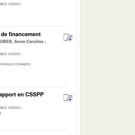
BLE (IGEDD)
1
es de financement
BER, Anne-Caroline
BLE (IGEDD)
 RURAUX (CGAAER)
1
 Rapport en CSSPP
BLE (IGEDD)
2