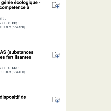
u génie écologique -
n compétence à
nt
BLE (IGEDD)
 RURAUX (CGAAER)
1
PFAS (substances
s fertilisantes
BLE (IGEDD)
 RURAUX (CGAAER)
1
dispositif de