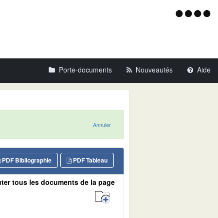
Menu
d'acce
Porte-documents
Nouveautés
Aide
Annuler
PDF Bibliographie
PDF Tableau
ter tous les documents de la page