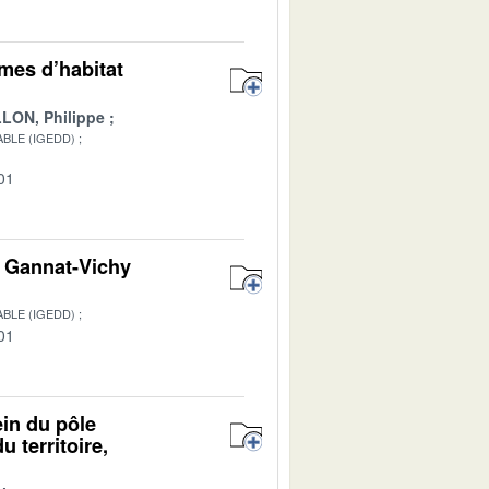
rmes d’habitat
LON, Philippe
BLE (IGEDD)
01
on Gannat-Vichy
BLE (IGEDD)
01
ein du pôle
 territoire,