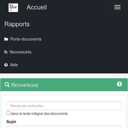
Menu principal
Accueil
Toggl
Rapports
Porte-documents
Nouveautés
Aide
Menu
Navigation
Recherche
contextuel
et
outils
annexes
dans le texte intégral des documents
Sujet