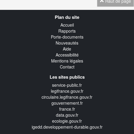
Haut de page
Navigation
Plan du site
transverse
Accueil
Rapports
Porte-documents
Nouveautés
Aide
Accessibilité
Mentions légales
Contact
Les sites publics
service-public.fr
legifrance.gouv.fr
circulaire.legifrance.gouv.fr
gouvernement.fr
france.fr
data.gouv.fr
ecologie.gouv.fr
igedd.developpement-durable.gouv.fr