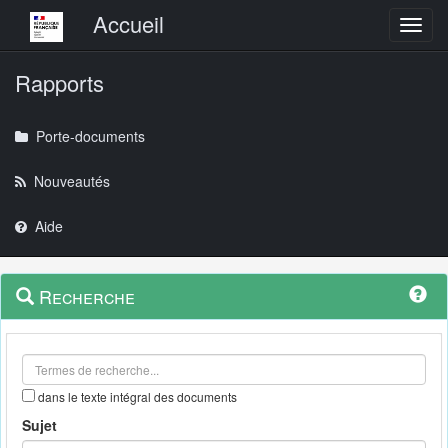
Menu principal
Accueil
Toggl
Rapports
Porte-documents
Nouveautés
Aide
Menu
Navigation
Recherche
contextuel
et
outils
annexes
dans le texte intégral des documents
Sujet