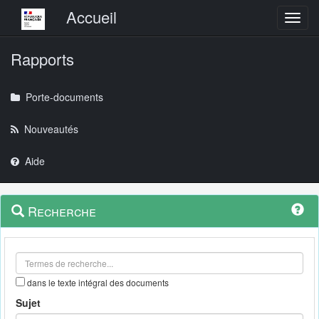
Menu principal
Accueil
Toggl
Rapports
Porte-documents
Nouveautés
Aide
Menu
Navigation
Recherche
contextuel
et
outils
annexes
dans le texte intégral des documents
Sujet