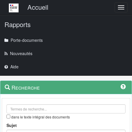
Menu principal
Accueil
Toggl
Rapports
Porte-documents
Nouveautés
Aide
Menu
Navigation
Recherche
contextuel
et
outils
annexes
dans le texte intégral des documents
Sujet