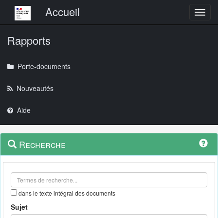
Menu principal
Accueil
Toggl
Rapports
Porte-documents
Nouveautés
Aide
Menu
Navigation
Recherche
contextuel
et
outils
annexes
dans le texte intégral des documents
Sujet