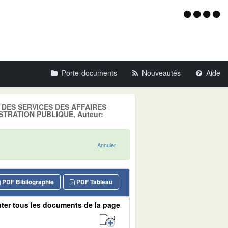
Menu
d'acce
Porte-documents
Nouveautés
Aide
LE DES SERVICES DES AFFAIRES
NISTRATION PUBLIQUE, Auteur:
Annuler
PDF Bibliographie
PDF Tableau
ter tous les documents de la page