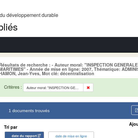
t du développement durable
liés
Résultats de recherche : - Auteur moral: "INSPECTION GENERA
MARITIMES" - Année de mise en ligne: 2007, Thématique: ADMI
HAMON, Jean-Yves, Mot clé: décentralisation
Critères :
Auteur moral: "INSPECTION GENERALE DES SERVICES DES AFFAIRES MARITIMES"
1 documents trouvés
Ajou
Tri par
date du rapport
date de mise en ligne