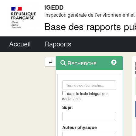
IGEDD
Inspection générale de l’environnement e
Base des rapports pub
Menu principal
Accueil
Rapports
Menu
Navigation
Recherche
contextuel
et
outils
annexes
dans le texte intégral des
documents
Sujet
Auteur physique