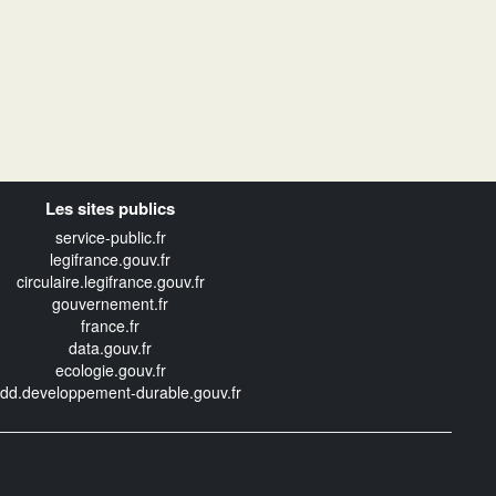
Les sites publics
service-public.fr
legifrance.gouv.fr
circulaire.legifrance.gouv.fr
gouvernement.fr
france.fr
data.gouv.fr
ecologie.gouv.fr
edd.developpement-durable.gouv.fr