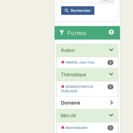
Rechercher
Filtres
Auteur
HAMON, Jean-Yves
1
Thématique
ADMINISTRATION
1
PUBLIQUE
Domaine
Mot clé
décentralisation
1