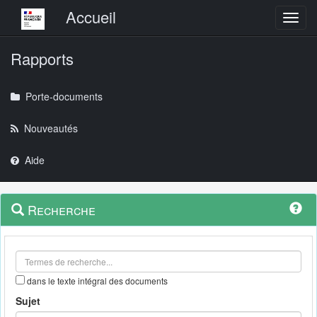
Menu principal
Accueil
Toggl
Rapports
Porte-documents
Nouveautés
Aide
Menu
Navigation
Recherche
contextuel
et
outils
annexes
dans le texte intégral des documents
Sujet