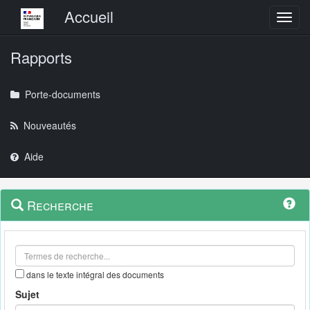
Menu principal
Accueil
Toggl
Rapports
Porte-documents
Nouveautés
Aide
Menu
Navigation
Recherche
contextuel
et
outils
annexes
dans le texte intégral des documents
Sujet