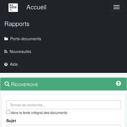
Menu principal
Accueil
Toggl
Rapports
Porte-documents
Nouveautés
Aide
Menu
Navigation
Recherche
contextuel
et
outils
annexes
dans le texte intégral des documents
Sujet