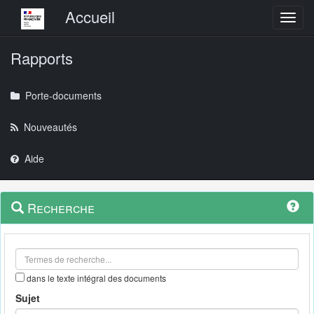
Menu principal
Accueil
Toggl
Rapports
Porte-documents
Nouveautés
Aide
Menu
Navigation
Recherche
contextuel
et
outils
annexes
dans le texte intégral des documents
Sujet