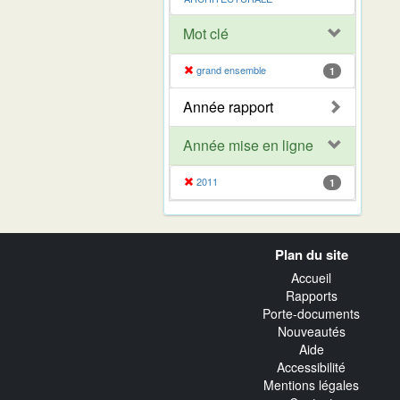
Mot clé
grand ensemble
1
Année rapport
Année mise en ligne
2011
1
Navigation
Plan du site
transverse
Accueil
Rapports
Porte-documents
Nouveautés
Aide
Accessibilité
Mentions légales