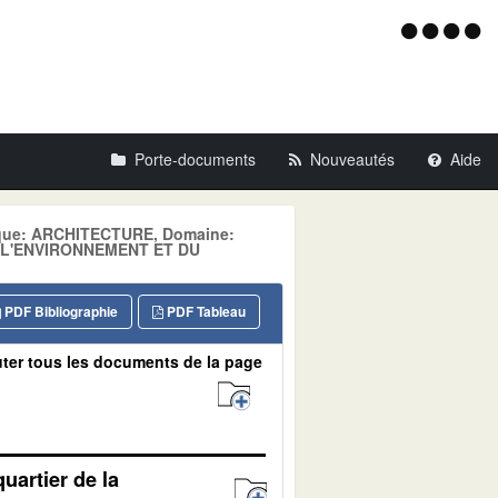
Menu
d'acce
Porte-documents
Nouveautés
Aide
atique: ARCHITECTURE, Domaine:
 L'ENVIRONNEMENT ET DU
PDF Bibliographie
PDF Tableau
ter tous les documents de la page
uartier de la