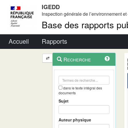
IGEDD
Inspection générale de l’environnement e
Base des rapports pub
Menu principal
Accueil
Rapports
Menu
Navigation
Recherche
contextuel
et
outils
annexes
dans le texte intégral des
documents
Sujet
Auteur physique