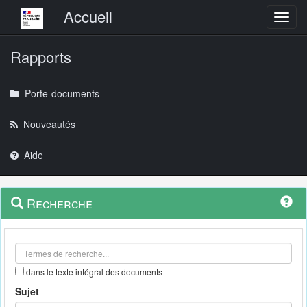
Menu principal
Accueil
Toggl
Rapports
Porte-documents
Nouveautés
Aide
Menu
Navigation
Recherche
contextuel
et
outils
annexes
dans le texte intégral des documents
Sujet