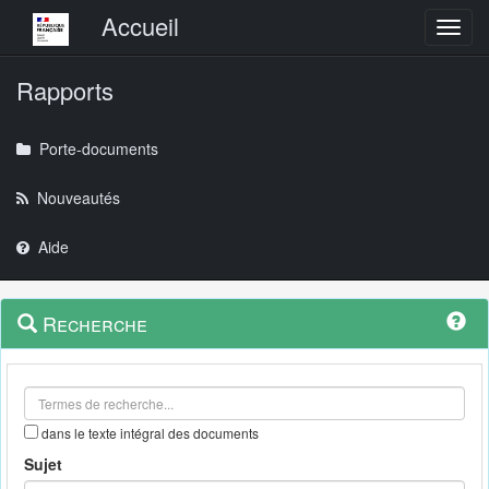
Menu principal
Accueil
Toggl
Rapports
Porte-documents
Nouveautés
Aide
Menu
Navigation
Recherche
contextuel
et
outils
annexes
dans le texte intégral des documents
Sujet