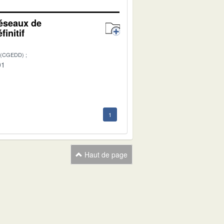
réseaux de
initif
 (CGEDD)
01
1
Haut de page