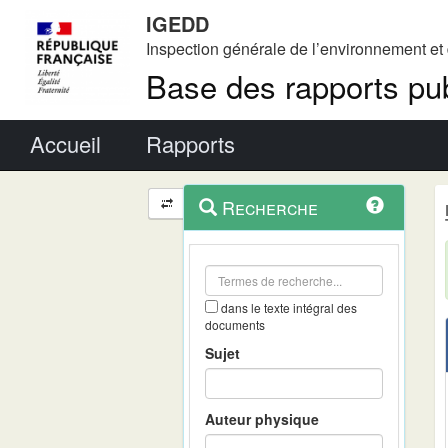
IGEDD
Inspection générale de l’environnement e
Base des rapports pub
Menu principal
Accueil
Rapports
Menu
Navigation
Recherche
contextuel
et
outils
annexes
dans le texte intégral des
documents
Sujet
Auteur physique