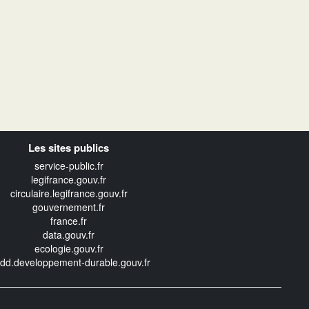
Les sites publics
service-public.fr
legifrance.gouv.fr
circulaire.legifrance.gouv.fr
gouvernement.fr
france.fr
data.gouv.fr
ecologie.gouv.fr
edd.developpement-durable.gouv.fr