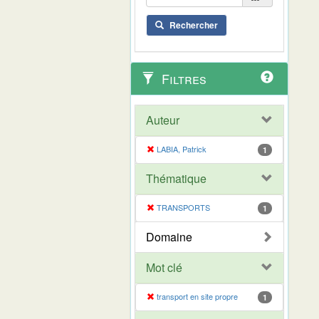
Rechercher
Filtres
Auteur
LABIA, Patrick
1
Thématique
TRANSPORTS
1
Domaine
Mot clé
transport en site propre
1