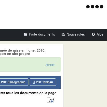
Menu
d'acce
Porte-documents
Nouveautés
Aide
nnée de mise en ligne: 2010,
ort en site propre
Annuler
PDF Bibliographie
PDF Tableau
ter tous les documents de la page