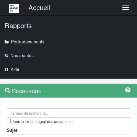
Menu principal
Accueil
Toggl
Rapports
Porte-documents
Nouveautés
Aide
Menu
Navigation
Recherche
contextuel
et
outils
annexes
dans le texte intégral des documents
Sujet