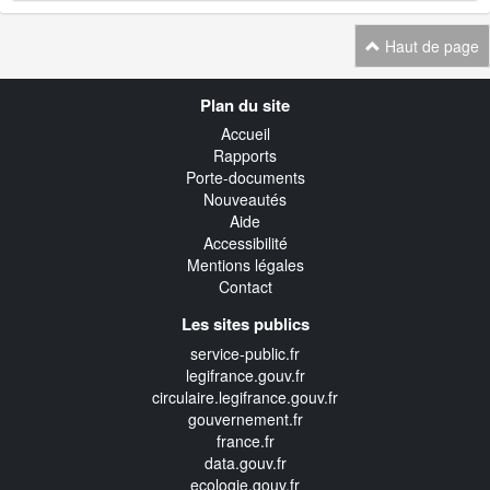
Haut de page
Navigation
Plan du site
transverse
Accueil
Rapports
Porte-documents
Nouveautés
Aide
Accessibilité
Mentions légales
Contact
Les sites publics
service-public.fr
legifrance.gouv.fr
circulaire.legifrance.gouv.fr
gouvernement.fr
france.fr
data.gouv.fr
ecologie.gouv.fr