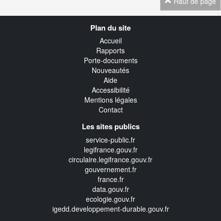
Haut de page
Navigation
Plan du site
transverse
Accueil
Rapports
Porte-documents
Nouveautés
Aide
Accessibilité
Mentions légales
Contact
Les sites publics
service-public.fr
legifrance.gouv.fr
circulaire.legifrance.gouv.fr
gouvernement.fr
france.fr
data.gouv.fr
ecologie.gouv.fr
igedd.developpement-durable.gouv.fr