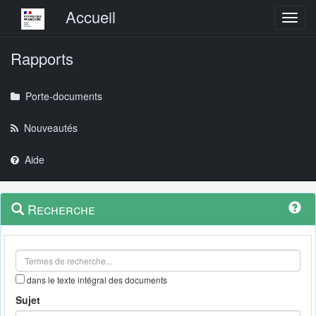
Menu principal
Accueil
Toggl
Rapports
Porte-documents
Nouveautés
Aide
Menu
Navigation
Recherche
contextuel
et
outils
annexes
dans le texte intégral des documents
Sujet