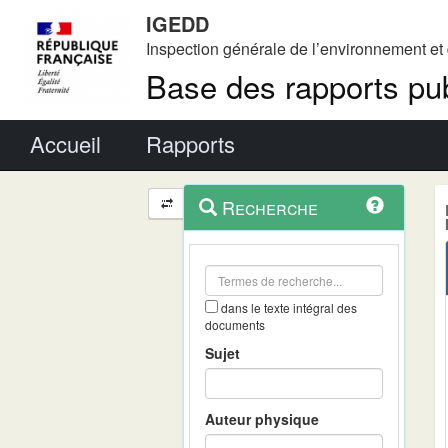
IGEDD
Inspection générale de l’environnement e
Base des rapports pub
Menu principal
Accueil
Rapports
Menu
Navigation
Recherche
contextuel
et
outils
annexes
dans le texte intégral des
documents
Sujet
Auteur physique