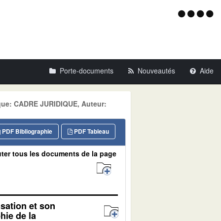
Menu
d'acce
Porte-documents
Nouveautés
Aide
tique: CADRE JURIDIQUE, Auteur:
PDF Bibliographie
PDF Tableau
ter tous les documents de la page
isation et son
hie de la