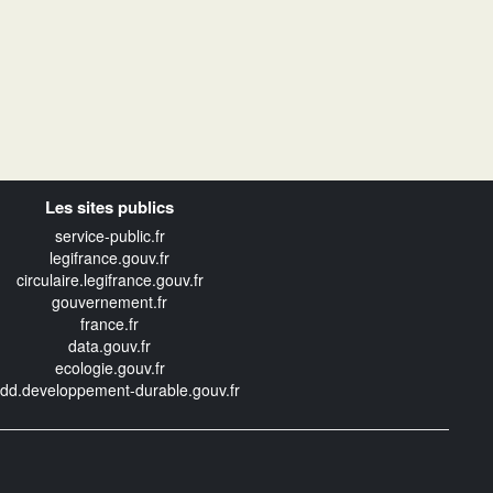
Les sites publics
service-public.fr
legifrance.gouv.fr
circulaire.legifrance.gouv.fr
gouvernement.fr
france.fr
data.gouv.fr
ecologie.gouv.fr
edd.developpement-durable.gouv.fr