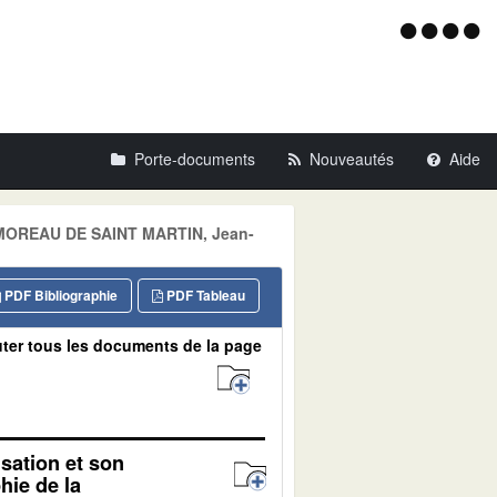
Menu
d'acce
Porte-documents
Nouveautés
Aide
r: MOREAU DE SAINT MARTIN, Jean-
PDF Bibliographie
PDF Tableau
ter tous les documents de la page
isation et son
hie de la