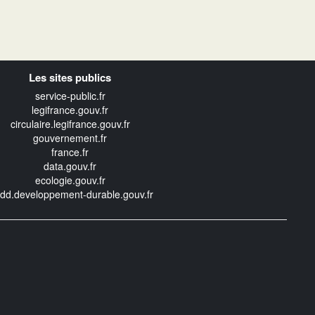
Les sites publics
service-public.fr
legifrance.gouv.fr
circulaire.legifrance.gouv.fr
gouvernement.fr
france.fr
data.gouv.fr
ecologie.gouv.fr
edd.developpement-durable.gouv.fr