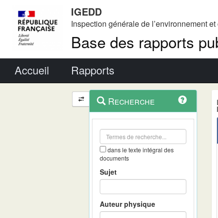
IGEDD
Inspection générale de l’environnement e
Base des rapports pub
Menu principal
Accueil
Rapports
Menu
Navigation
Recherche
contextuel
et
outils
annexes
dans le texte intégral des
documents
Sujet
Auteur physique