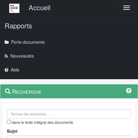
Menu principal
Accueil
Toggl
Rapports
Porte-documents
Nouveautés
Aide
Menu
Navigation
Recherche
contextuel
et
outils
annexes
dans le texte intégral des documents
Sujet